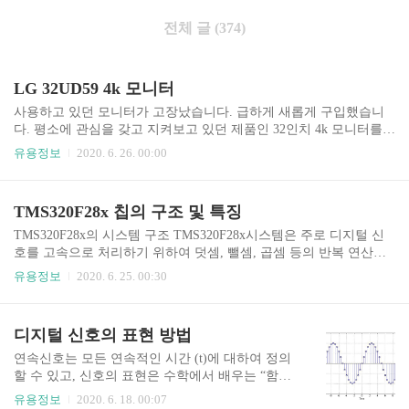
전체 글 (374)
LG 32UD59 4k 모니터
사용하고 있던 모니터가 고장났습니다. 급하게 새롭게 구입했습니
다. 평소에 관심을 갖고 지켜보고 있던 제품인 32인치 4k 모니터를
알아보았습니다. 구글에서 검색해보고 중소기업도 32인치대 FHD, 4
유용정보
2020. 6. 26. 00:00
K 여기저기 한달 넘게 알아보았습니다. 막상 결제할 때는 급하게 진
행했습니다. LG 32UD59 제품으로 결정했습니다. 평소 컴퓨터에 연
결해서 사용할 예정이며 가끔 플레이스테이션4 프로에 연결할려고
TMS320F28x 칩의 구조 및 특징
합니다. 배송된 제품을 열어보니 50만원대의 모니터이고 대기업 제
품이다 보니 중소기업의 마감보다는 외관이 더 마음에들었습니다.
TMS320F28x의 시스템 구조 TMS320F28x시스템은 주로 디지털 신
모니터를 움직여 보았습니다. 상하 높이, 앞뒤 틸트 조절이 굉장히
호를 고속으로 처리하기 위하여 덧셈, 뺄셈, 곱셈 등의 반복 연산을
부드럽게 잘된다고 느껴졌습니다. PC는 750 TI를 장착해서 사용하
처리할 수 있는 회로를 채용하고 있다. 주로 산업용 로봇 제어를 위
유용정보
2020. 6. 25. 00:30
고 있습니다. 4K 30프레임이고 글자 크기를 200%..
한 모터 제어 등에 많이 사용되며 최근에는 그 사용범위가 넓어져 음
성신호처리, 디지털 이동통신, 자동 응답기 및 화상 전화기, 멀티미
디어 등에 널리 이용되고 있다. 또한 HDD와 같은 소형의 기계장치
디지털 신호의 표현 방법
를 제어할 수 있으며, 순수한 통신을 위한 디지털 필터로 이용되기도
한다. TMS32028x시리즈가 컴퓨터에 이용될 때는 주 CPU와는 별도
연속신호는 모든 연속적인 시간 (t)에 대하여 정의
의 보조 처리기로 사용되어 기계제어를 담당하고 CPU의 부담을 줄
할 수 있고, 신호의 표현은 수학에서 배우는 “함
여주는 역할을 하기도한다.TMS320F28335는 TI사의 고성능 32bit 부
수”로 정의할 수 있으며, 이렇게 정의된 함수에 물
유용정보
2020. 6. 18. 00:07
동소수점 연산 방식의 ..